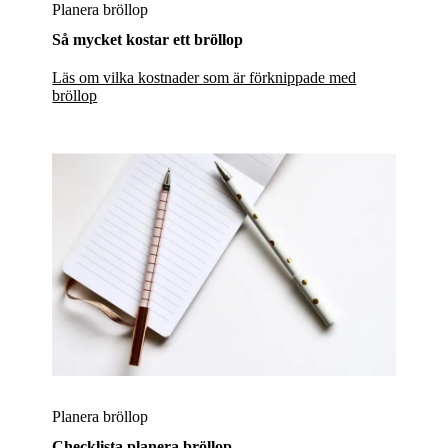
Planera bröllop
Så mycket kostar ett bröllop
Läs om vilka kostnader som är förknippade med
bröllop
Planera bröllop
Checklista planera bröllop