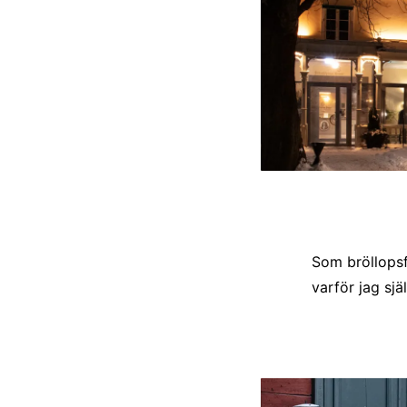
Som bröllopsfo
varför jag sj