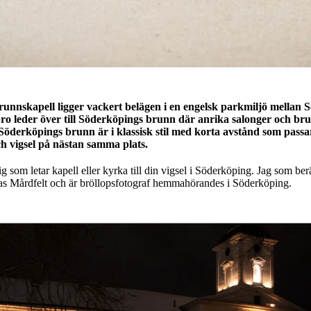
unnskapell ligger vackert belägen i en engelsk parkmiljö mellan 
ro leder över till Söderköpings brunn där anrika salonger och br
d Söderköpings brunn är i klassisk stil med korta avstånd som pass
 och vigsel på nästan samma plats.
dig som letar kapell eller kyrka till din vigsel i Söderköping. Jag som ber
las Mårdfelt och är bröllopsfotograf hemmahörandes i Söderköping.