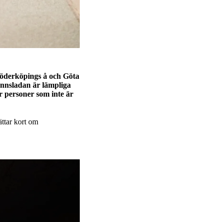
Söderköpings å och Göta
unnsladan är lämpliga
ar personer som inte är
ättar kort om